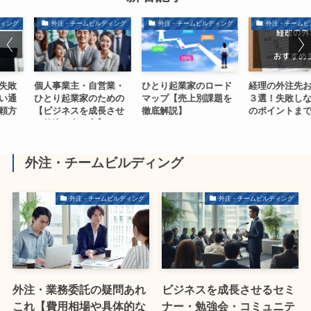
外注・チームビルディング
外注・チームビルディング
外注・チームビルディング
個人事業主・自営業・
ひとり起業家のロード
経理の外注先おすすめ
ひとり起業家のための
マップ【売上別課題を
３選！失敗しないため
【ビジネスを成長させ
徹底解説】
のポイントまで解説！
る外注の考え方】
外注・チームビルディング
外注・チームビルディング
外注・チームビルディング
外注・業務委託の疑問あれ
ビジネスを成長させるセミ
これ【費用相場や具体的な
ナー・勉強会・コミュニテ